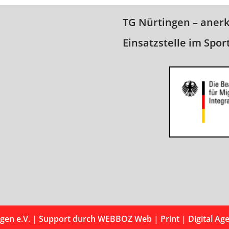
TG Nürtingen – aner
Einsatzstelle im Spor
gen e.V.
| Support durch
WEBBOZ Web | Print | Digital Ag