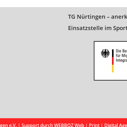
TG Nürtingen – aner
Einsatzstelle im Spor
gen e.V.
| Support durch
WEBBOZ Web | Print | Digital Ag